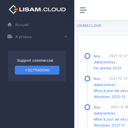
Accueil
LISAM.CLOUD
A propos
Nos
2021-12-21
Support commercial
datacentres :
Fin année 2021
+3271140040
Nos
2021-12-14
datacentres :
Mise à jour de sécu
Windows 2021-12
Nos
2021-11-16
datacentres :
Mise à jour de sécu
Windows 2021-11