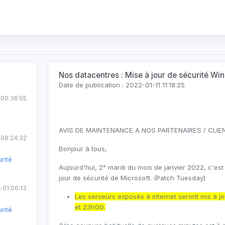
Nos datacentres : Mise à jour de sécurité W
Date de publication : 2022-01-11 11:18:25
 00:36:55
AVIS DE MAINTENANCE A NOS PARTENAIRES / CLIE
 08:24:32
Bonjour à tous,
rité
Aujourd'hui, 2° mardi du mois de janvier 2022, c'est
jour de sécurité de Microsoft. (Patch Tuesday)
 01:06:13
Les serveurs exposés à internet seront mis à jo
et 23h00.
rité