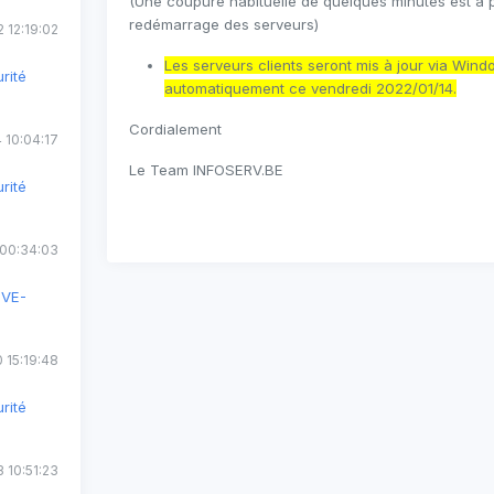
(Une coupure habituelle de quelques minutes est à p
redémarrage des serveurs)
 12:19:02
Les serveurs clients seront mis à jour via Win
rité
automatiquement ce vendredi 2022/01/14.
Cordialement
 10:04:17
Le Team INFOSERV.BE
rité
 00:34:03
CVE-
 15:19:48
rité
 10:51:23